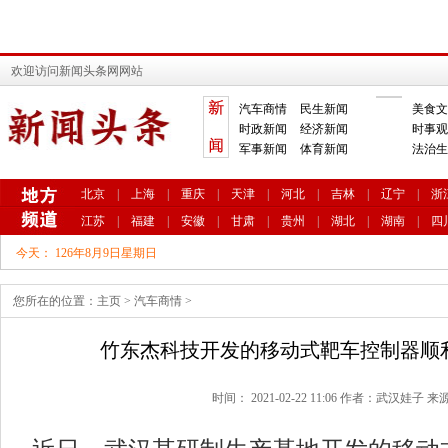
欢迎访问新闻头条网网站
汽车商情
民生新闻
美食文
时政新闻
经济新闻
时事观
军事新闻
体育新闻
法治生
北京
|
上海
|
重庆
|
天津
|
河北
|
吉林
|
辽宁
|
浙
江苏
|
福建
|
安徽
|
甘肃
|
贵州
|
湖北
|
湖南
|
四
今天：
126年8月9日星期日
您所在的位置：
主页
>
汽车商情
>
竹东杰科技开发的移动式靶车控制器顺
时间： 2021-02-22 11:06 作者：武汉娃子 