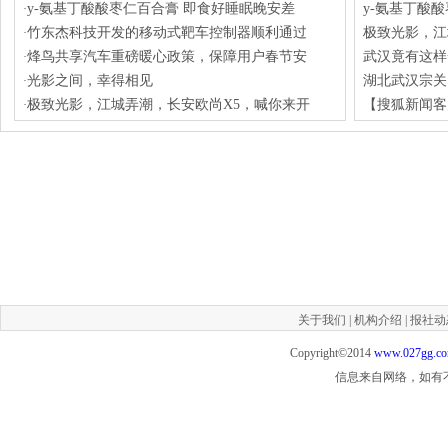
y-氨基丁酸酸枣仁百合膏 即食好睡眠晚安差
y-氨基丁酸
·
竹东杰科技开发的移动式靶车控制器顺利通过
极致光影，江
·
烽鸟共享汽车重磅暖心政策，保障用户春节安
武汉竟有这样
·
光影之间，幸得相见
湖北武汉宗关
·
极致光影，江城弄潮，长安欧尚X5，喊你来开
【搜狐新闻客户
·
关于我们
|
机构介绍
|
报社动
Copyright©2014
www.027gg.c
信息来自网络，如有不实，